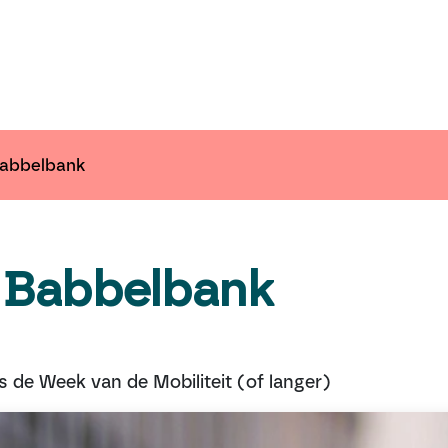
ender
Nieuws
Inspiratie
Communiceer 
Babbelbank
 Babbelbank
ns de Week van de Mobiliteit (of langer)