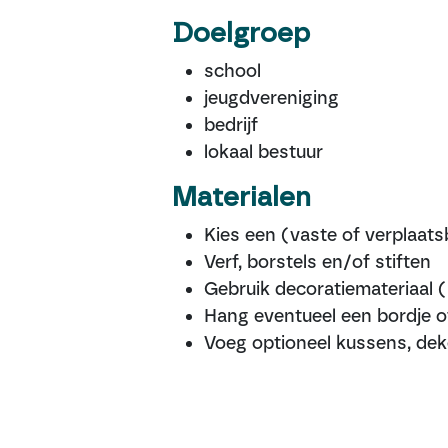
Doelgroep
school
jeugdvereniging
bedrijf
lokaal bestuur
Materialen
Kies een (vaste of verplaat
Verf, borstels en/of stiften
Gebruik decoratiemateriaal (l
Hang eventueel een bordje o
Voeg optioneel kussens, deke
Hoe voer ik de actie 