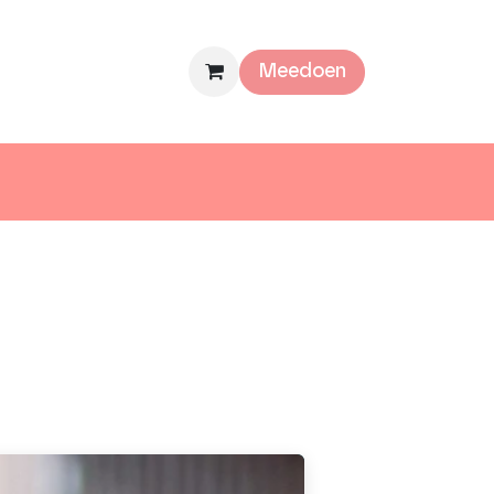
mee
Over ons
Meedoen