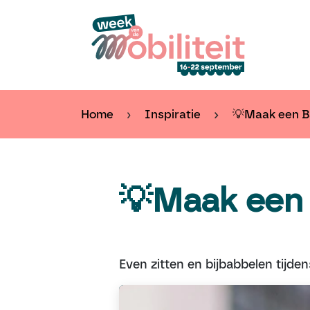
Overslaan naar inhoud
Kal
Home
Inspiratie
💡Maak een 
💡Maak een
Even zitten en bijbabbelen tijde