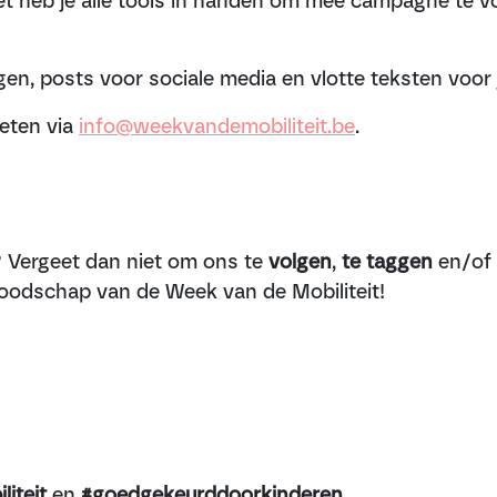
heb je alle tools in handen om mee campagne te voere
en, posts voor sociale media en vlotte teksten voor
eten via
info@weekvandemobiliteit.be
.
? Vergeet dan niet om ons te
volgen
,
te taggen
en/of 
oodschap van de Week van de Mobiliteit!
iteit
en
#goedgekeurddoorkinderen
.