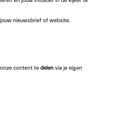
n en jouw initiatief in de kijker te
 jouw nieuwsbrief of website.
onze content te
delen
via je eigen