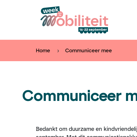
Overslaan naar inhoud
Kal
Home
Communiceer mee
Communiceer m
Bedankt om duurzame en kindvriendelijke