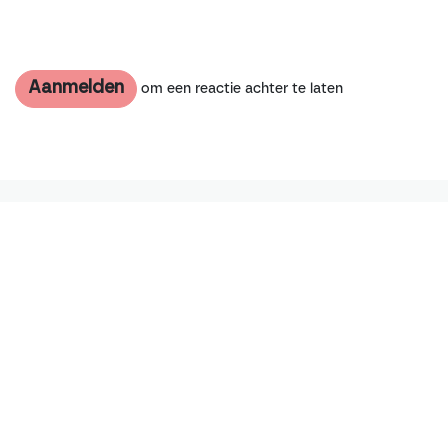
Aanmelden
om een reactie achter te laten
Schrijf je in op onze nieuwsbrief
Ontvang het laatste nieuws van onze campagne
direct in je inbox.
Inschrijven