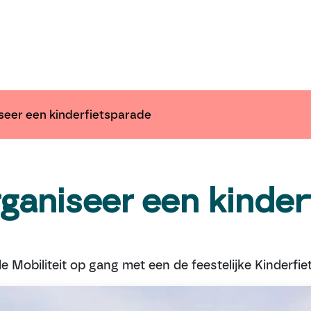
ender
Nieuws
Inspiratie
Communiceer 
seer een kinderfietsparade
ganiseer een kinder
 Mobiliteit op gang met een de feestelijke Kinderfie