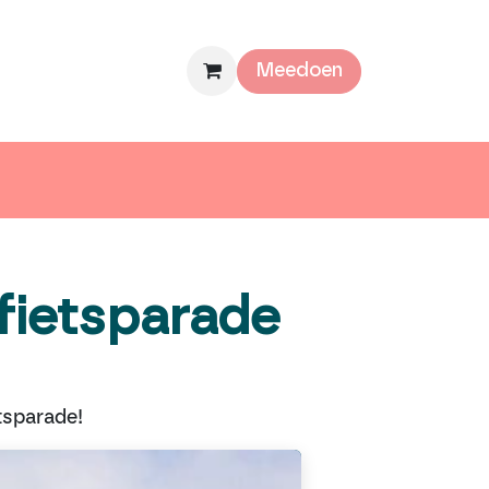
mee
Over ons
Meedoen
fietsparade
tsparade!