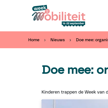
Overslaan naar inhoud
Kal
Home
Nieuws
Doe mee: organi
Doe mee: or
Kinderen trappen de Week van de