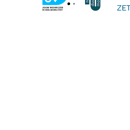
Schrijf je in op onze n
Ontvang het laatste nieuws van onze c
inbox.
Soci
Face
Inst
Link