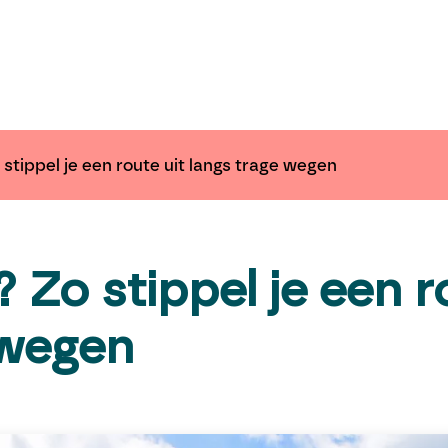
ender
Nieuws
Inspiratie
Communiceer 
stippel je een route uit langs trage wegen
 Zo stippel je een r
 wegen