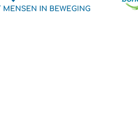
ieuwsbrief
ampagne direct in je
als
Contact
Legals
book
Dendermondse-
Algemen
agram
steenweg 50
voorwaa
edIn
9000 Gent