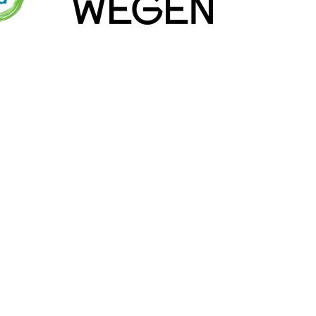
Inschrijven
Menu
e
Kalender
rden
Inspiratie
Communiceer mee