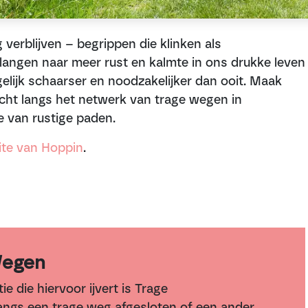
 verblijven – begrippen die klinken als
angen naar meer rust en kalmte in ons drukke leven
gelijk schaarser en noodzakelijker dan ooit. Maak
ht langs het netwerk van trage wegen in
 van rustige paden.
te van Hoppin
.
Wegen
ie die hiervoor ijvert is Trage
ngs een trage weg afgesloten of een ander