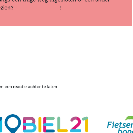
ezien?
Meld het hen hier
!
 een reactie achter te laten