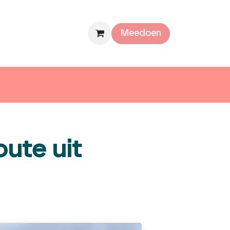
mee
Over ons
Meedoen
oute uit