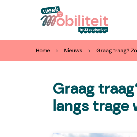
Overslaan naar inhoud
Kal
Home
Nieuws
Graag traag? Zo 
Graag traag?
langs trage