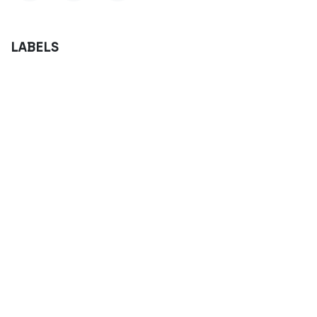
LABELS
ONZE BLOGS
Nieuws & Tips
Succesverhalen
Inspiratie voor activiteiten
ARCHIVEREN