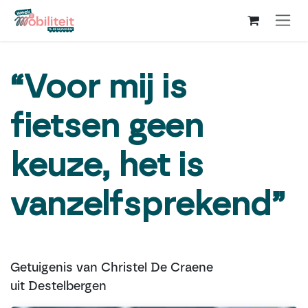
Overslaan naar inhoud
“Voor mij is
fietsen geen
keuze, het is
vanzelfsprekend”
Getuigenis van Christel De Craene
uit Destelbergen