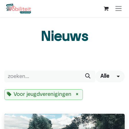
Overslaan naar inhoud
Nieuws
Alle
Voor jeugdverenigingen
×