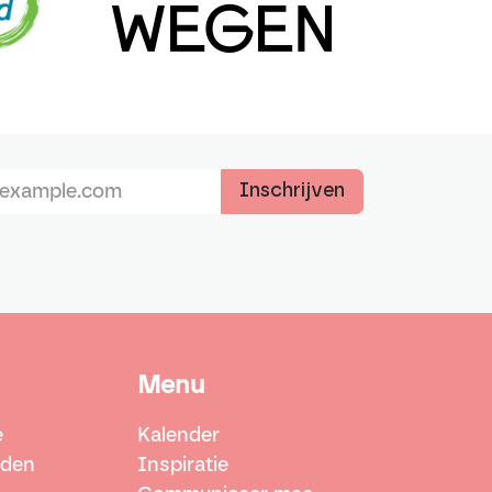
Inschrijven
Menu
e
Kalender
rden
Inspiratie