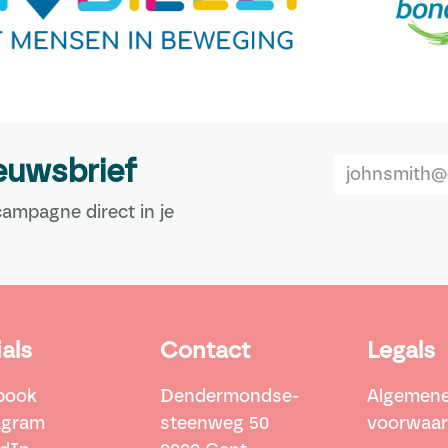
ieuwsbrief
ampagne direct in je
als
Contact
Legals
book
Dendermondse-
Algemen
agram
steenweg 50
voorwaa