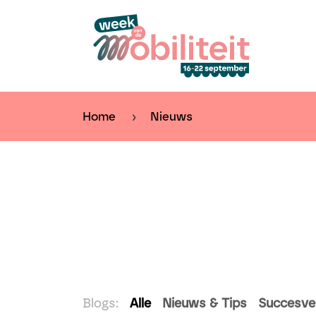
Overslaan naar inhoud
Kal
Home
Nieuws
Blogs:
Alle
Nieuws & Tips
Succesve