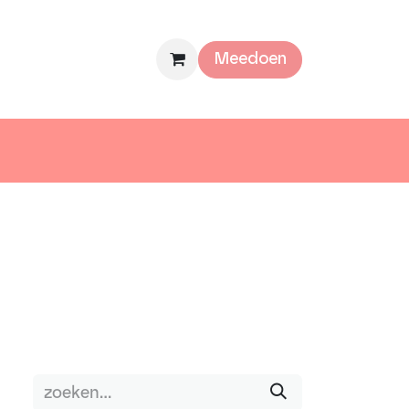
mee
Over ons
Meedoen