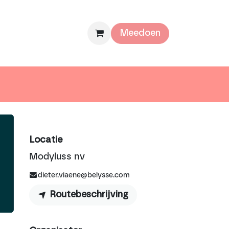
mee
Over ons
Meedoen
Locatie
Modyluss nv
dieter.viaene@belysse.com
Routebeschrijving