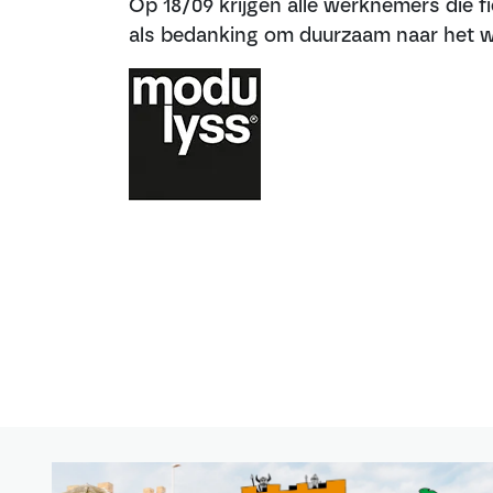
Op 18/09 krijgen alle werknemers die f
als bedanking om duurzaam naar het w