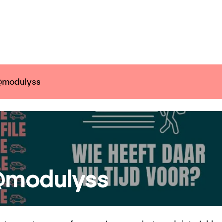
ender
Nieuws
Inspiratie
Communiceer 
@modulyss
 @modulyss