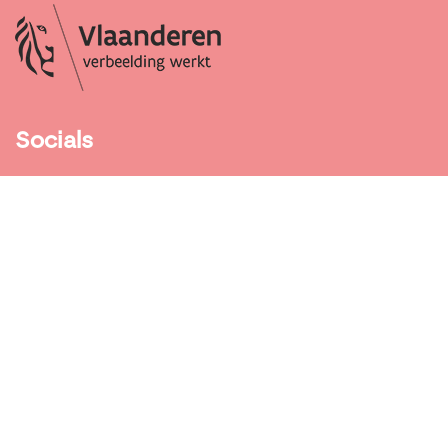
Socials
Facebook
Instagram
LinkedIn
Contact
Dendermondse-
steenweg 50
9000 Gent
09 331 59 10
info@weekvandemobiliteit.be