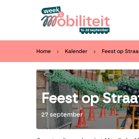
Overslaan naar inhoud
Kal
Home
Kalender
Feest op Straa
Feest op Straa
27 september