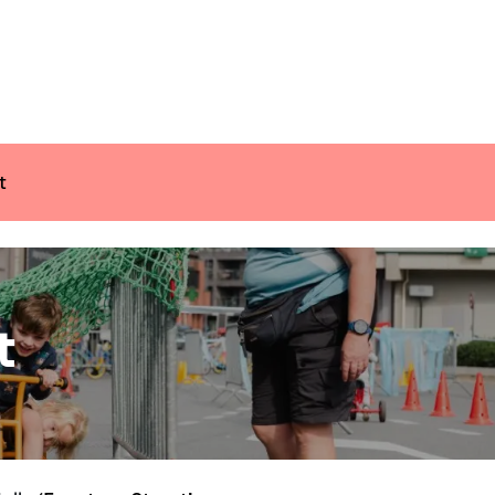
ender
Nieuws
Inspiratie
Communiceer 
t
t