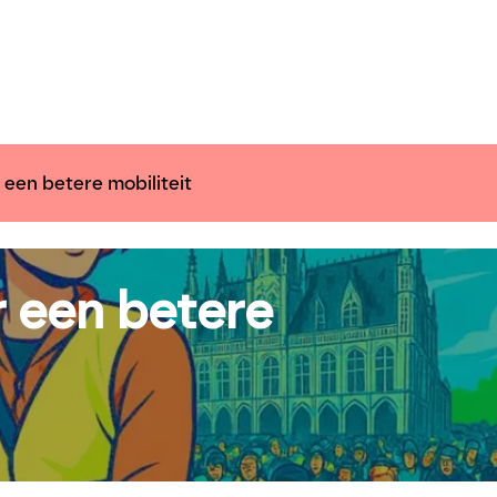
ender
Nieuws
Inspiratie
Communiceer 
 een betere mobiliteit
r een betere