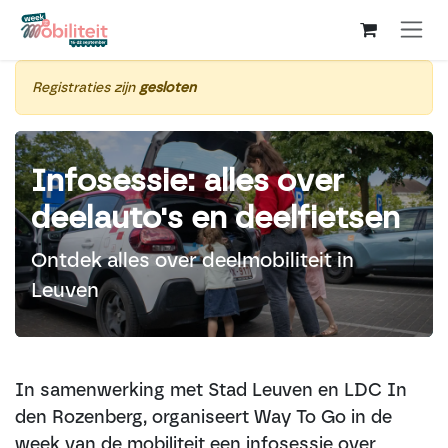
Overslaan naar inhoud
Registraties zijn
gesloten
Infosessie: alles over
deelauto's en deel­fiet­sen
Ontdek alles over deelmobiliteit in
Leuven
In samenwerking met Stad Leuven en LDC In
den Rozenberg, organiseert Way To Go in de
week van de mobiliteit een infosessie over