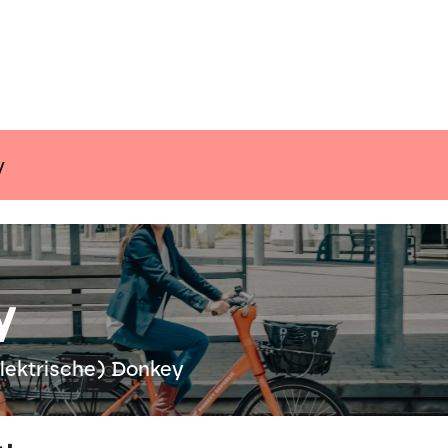
ender
Nieuws
Inspiratie
Communiceer 
y
y
(elektrische) Donkey