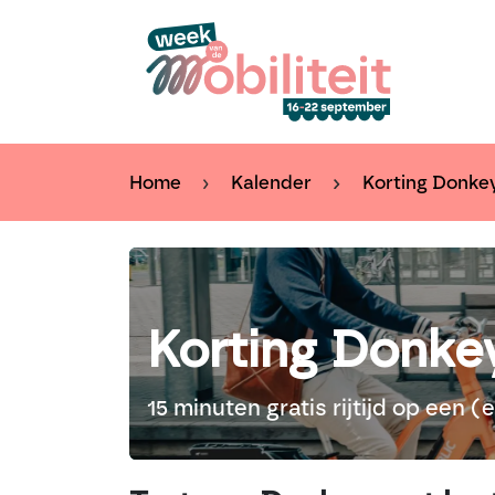
Overslaan naar inhoud
Kal
Home
Kalender
Korting Donke
Korting Donke
15 minuten gratis rijtijd op een 