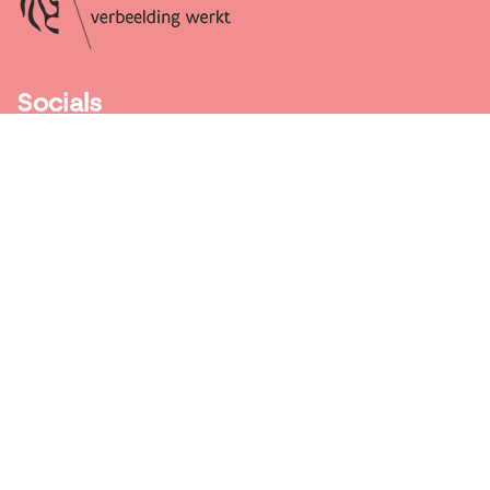
Socials
Facebook
Instagram
LinkedIn
Contact
Dendermondse-
steenweg 50
9000 Gent
09 331 59 10
info@weekvandemobiliteit.be
Legals