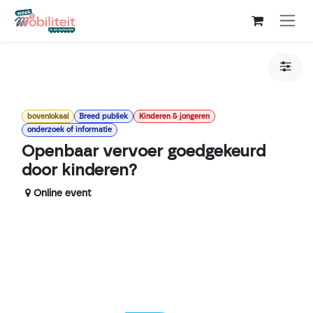
Overslaan naar inhoud
bovenlokaal
Breed publiek
Kinderen & jongeren
JUN.
onderzoek of informatie
30
Openbaar vervoer goedgekeurd
door kinderen?
Online event